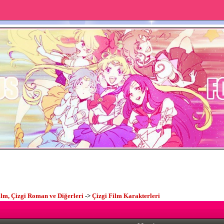
ilm, Çizgi Roman ve Diğerleri
->
Çizgi Film Karakterleri