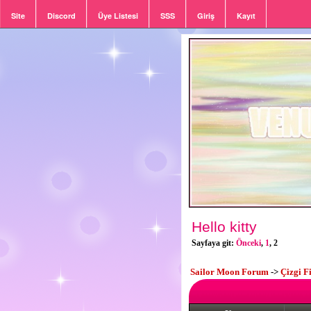
Site
Discord
Üye Listesi
SSS
Giriş
Kayıt
Hello kitty
Sayfaya git:
Önceki
,
1
,
2
Sailor Moon Forum
->
Çizgi F