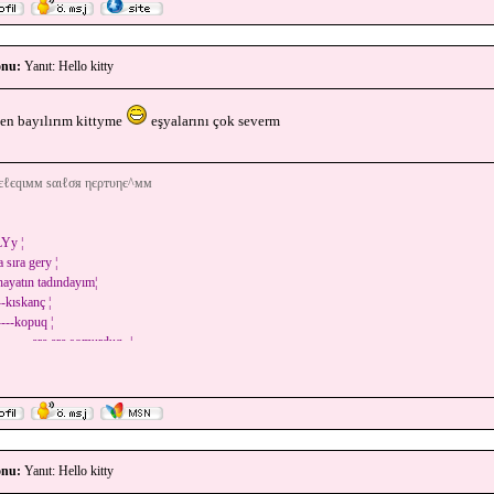
nu:
Yanıt: Hello kitty
en bayılırım kittyme
eşyalarını çok severm
єℓєqιмм ѕαιℓσя ηєρтυηє^мм
LYy ¦
a sıra gery ¦
-hayatın tadındayım¦
--kıskanç ¦
----kopuq ¦
---------ara ara somurduq -¦
nu:
Yanıt: Hello kitty