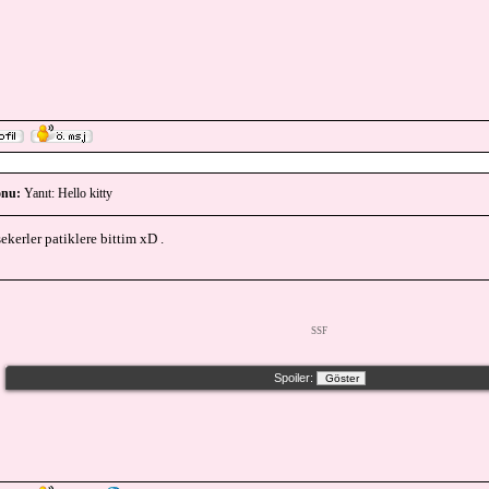
nu:
Yanıt: Hello kitty
ekerler patiklere bittim xD .
SSF
Spoiler: