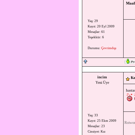
Maale
Yaş: 29
Kayıt: 20 Eyl 2009
Mesajlar: 61
Teşekkür: 6
Durumu:
Çevrimdışı
incim
Ko
Yeni Üye
hasta
Yaş: 33
Kayıt: 25 Ekm 2009
Roiworl
Mesajlar: 23
Cinsiyet: Kız