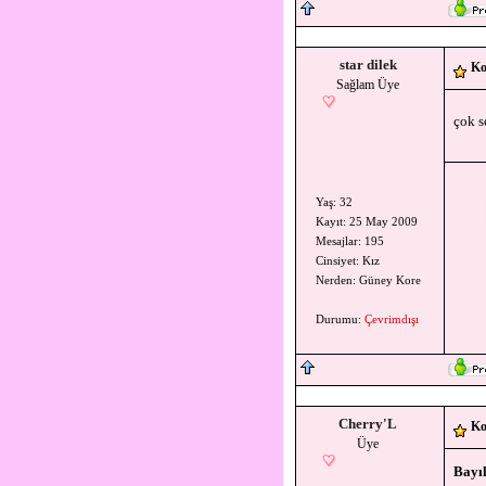
star dilek
Ko
Sağlam Üye
çok s
Yaş: 32
Kayıt: 25 May 2009
Mesajlar: 195
Cinsiyet: Kız
Nerden: Güney Kore
Durumu:
Çevrimdışı
Cherry'L
Ko
Üye
Bayı