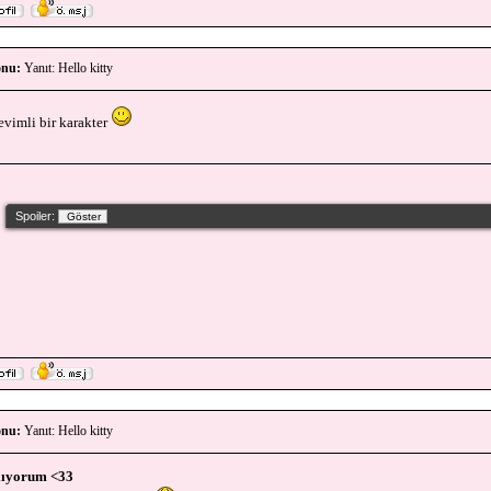
nu:
Yanıt: Hello kitty
evimli bir karakter
Spoiler:
nu:
Yanıt: Hello kitty
lıyorum <33