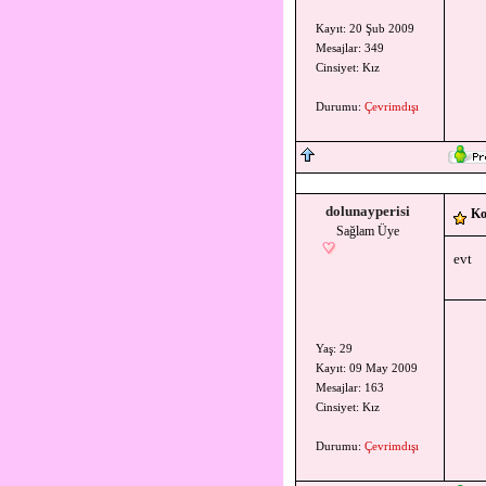
Kayıt: 20 Şub 2009
Mesajlar: 349
Cinsiyet: Kız
Durumu:
Çevrimdışı
dolunayperisi
Ko
Sağlam Üye
evt
Yaş: 29
Kayıt: 09 May 2009
Mesajlar: 163
Cinsiyet: Kız
Durumu:
Çevrimdışı