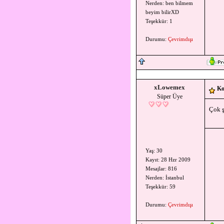
Nerden: ben bilmem
beyim bilirXD
Teşekkür: 1
Durumu:
Çevrimdışı
xLowemex
Ko
Süper Üye
Çok ş
Yaş: 30
Kayıt: 28 Hzr 2009
Mesajlar: 816
Nerden: İstanbul
Teşekkür: 59
Durumu:
Çevrimdışı