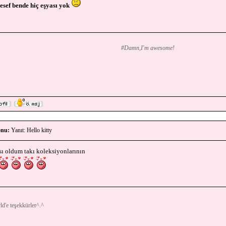
sef bende hiç eşyası yok
#Damn,I'm awesome!
nu:
Yanıt: Hello kitty
sı oldum takı koleksiyonlarının
d'e teşekkürler^.^