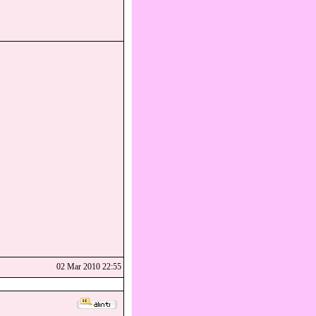
 küle dönüştüğünü göremezsin
02 Mar 2010 22:55