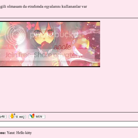
lgili olmasam da etrafımda eşyalarını kullananlar var
evlerin arasında acı çekersin.Sonra da boğularak ölürsün.Ne var ki hiç bir zaman bedeninin
nu:
Yanıt: Hello kitty