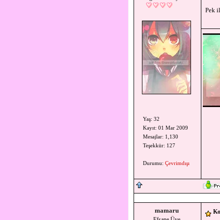
Pek i
Önce al
Yaş: 32
Kayıt: 01 Mar 2009
Mesajlar: 1,130
Teşekkür: 127
Durumu:
Çevrimdışı
mamaru
Ko
Efsane Üye