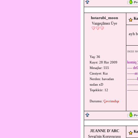
hotarubi_moon
Ko
Vazgeçilmez Üye
ayh b
ιмzα м
Yaş: 36
komiq ¦
Kayıt: 28 Hzr 2009
---- de
Mesajlar: 555
------ar
Cinsiyet: Kız
-------
Nerden: havadan
--------
sudan xD
--------
Teşekkür: 12
-------
Durumu:
Çevrimdışı
JEANNE D'ARC
Ko
Sevgi'nin Koruyucusu