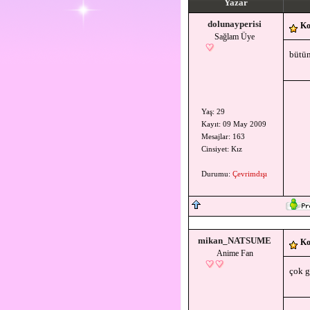
Yazar
dolunayperisi
Ko
Sağlam Üye
bütün
Yaş: 29
Kayıt: 09 May 2009
Mesajlar: 163
Cinsiyet: Kız
Durumu:
Çevrimdışı
mikan_NATSUME
Ko
Anime Fan
çok g