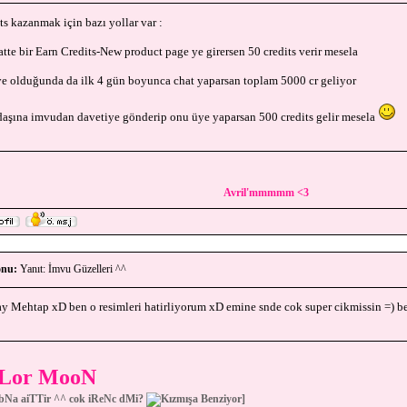
ts kazanmak için bazı yollar var :
atte bir Earn Credits-New product page ye girersen 50 credits verir mesela
ye olduğunda da ilk 4 gün boyunca chat yaparsan toplam 5000 cr geliyor
aşına imvudan davetiye gönderip onu üye yaparsan 500 credits gelir mesela
Avril'mmmmm <3
nu:
Yanıt: İmvu Güzelleri ^^
y Mehtap xD ben o resimleri hatirliyorum xD emine snde cok super cikmissin =) b
iLor MooN
bNa aiTTir ^^ cok iReNc dMi?
]