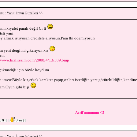
nu:
Yanıt: İmvu Güzelleri ^^
nm kıyafet paralı değil Cr li
tsli yani
ey almak istiyosan creditsle alıyosun.Para fln ödemiyosun
 yeni dergi mi çıkarıyon kıs
ben:
//www.hizliresim.com/2008/4/13/389.bmp
çıkmadığı için böyle koydum.
a imvu:Böyle kız,erkek karakter yapıp,onları istediğin yere götürebildiğin,kendine 
am.Oyun gibi bişi
Avril'mmmmm <3
nu:
Yanıt: İmvu Güzelleri ^^