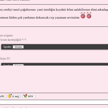
bu crediyi nasıl çoğaltıosun. yani istediğin kıyafati felan aalabiliosun dimi.arkadaş
ırmısın lütfen.çok yardımın dokuncak.cvp yazarsan sevinirim
an arigatto
orum kardeşliğiiii *-*:
Spoiler:
Seiya FC
Spoiler: