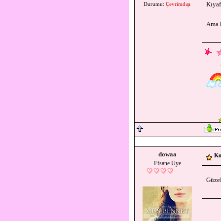
Kıyafe
Durumu:
Çevrimdışı
Ama k
dowaa
Ko
Efsane Üye
Güzel