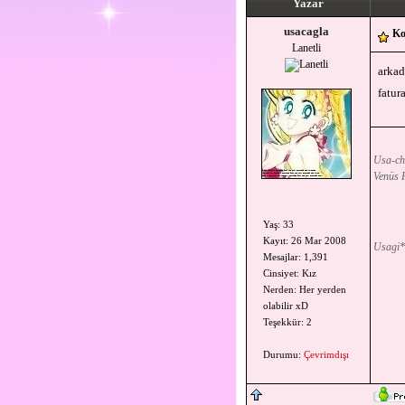
Yazar
usacagla
Ko
Lanetli
arkad
fatur
Usa-ch
Venüs F
Yaş: 33
Kayıt: 26 Mar 2008
Usagi*
Mesajlar: 1,391
Cinsiyet: Kız
Nerden: Her yerden
olabilir xD
Teşekkür: 2
Durumu:
Çevrimdışı