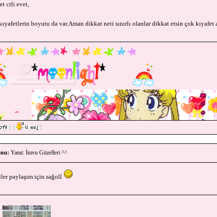
t crli evet,
ıyafetlerin boyutu da var.Aman dikkat neti sınırlı olanlar dikkat etsin çok kıyafe
nu:
Yanıt: İmvu Güzelleri ^^
ler paylaşım için sağoll