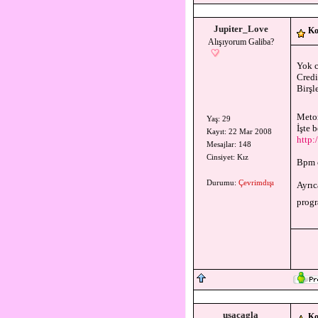
Jupiter_Love
Ko
Alışıyorum Galiba?
Yok c
Credi
Birşl
Metom
Yaş: 29
İşte 
Kayıt: 22 Mar 2008
http:
Mesajlar: 148
Cinsiyet: Kız
Bpm 
Durumu:
Çevrimdışı
Ayrıc
progr
usacagla
Ko