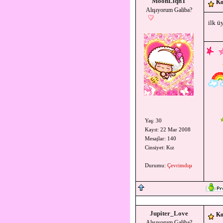
MoonLiqhT
Ko
Alışıyorum Galiba?
ilk ü
Yaş: 30
Kayıt: 22 Mar 2008
Mesajlar: 140
Cinsiyet: Kız
Durumu:
Çevrimdışı
Jupiter_Love
Ko
Alışıyorum Galiba?