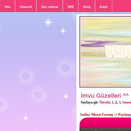
Site
Discord
Üye Listesi
SSS
Giriş
Kayıt
İmvu Güzelleri ^^
Sayfaya git:
Önceki
,
1
,
2
,
3
,
Sonra
Sailor Moon Forum
->
Paylaş