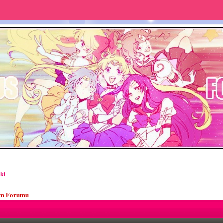
ki
ım Forumu