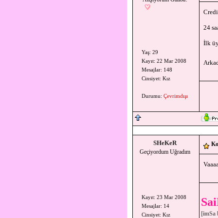
Credi
24 sa
İlk ü
Yaş: 29
Kayıt: 22 Mar 2008
Arkad
Mesajlar: 148
Cinsiyet: Kız
Durumu:
Çevrimdışı
SHeKeR
Ko
Geçiyordum Uğradım
Vaaaa
Kayıt: 23 Mar 2008
Sa
Mesajlar: 14
[imSa 
Cinsiyet: Kız