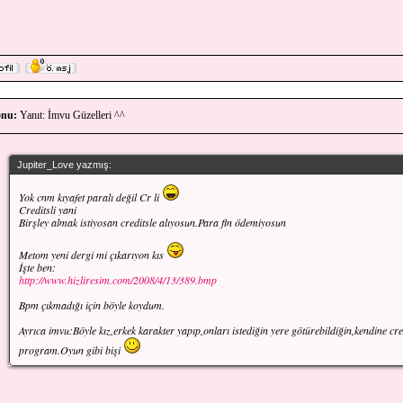
nu:
Yanıt: İmvu Güzelleri ^^
Jupiter_Love yazmış:
Yok cnm kıyafet paralı değil Cr li
Creditsli yani
Birşley almak istiyosan creditsle alıyosun.Para fln ödemiyosun
Metom yeni dergi mi çıkarıyon kıs
İşte ben:
http://www.hizliresim.com/2008/4/13/389.bmp
Bpm çıkmadığı için böyle koydum.
Ayrıca imvu:Böyle kız,erkek karakter yapıp,onları istediğin yere götürebildiğin,kendine cre
program.Oyun gibi bişi