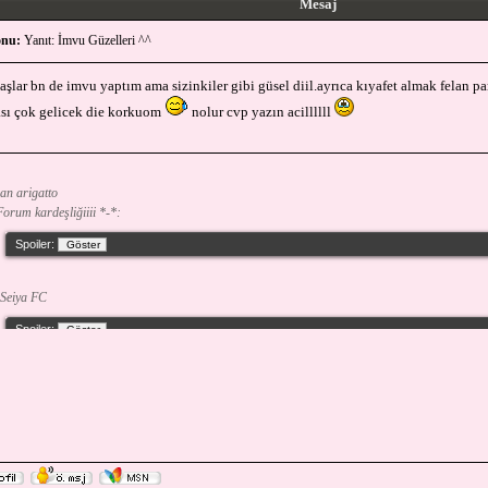
Mesaj
nu:
Yanıt: İmvu Güzelleri ^^
aşlar bn de imvu yaptım ama sizinkiler gibi güsel diil.ayrıca kıyafet almak felan p
ası çok gelicek die korkuom
nolur cvp yazın acillllll
an arigatto
orum kardeşliğiiii *-*:
Spoiler:
Seiya FC
Spoiler: