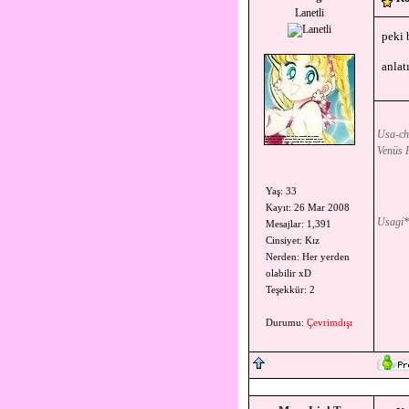
Lanetli
peki 
anlat
Usa-ch
Venüs F
Yaş: 33
Kayıt: 26 Mar 2008
Usagi*
Mesajlar: 1,391
Cinsiyet: Kız
Nerden: Her yerden
olabilir xD
Teşekkür: 2
Durumu:
Çevrimdışı