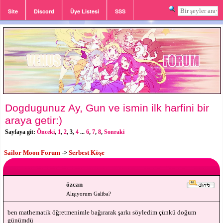
Site
Discord
Üye Listesi
SSS
Giriş
Kayıt
Dogdugunuz Ay, Gun ve ismin ilk harfini bir
araya getir:)
Sayfaya git:
Önceki
,
1
,
2
,
3
,
4
...
6
,
7
,
8
,
Sonraki
Sailor Moon Forum
->
Serbest Köşe
özcan
Alışıyorum Galiba?
ben mathematik öğretmenimle bağırarak şarkı söyledim çünkü doğum
günümdü