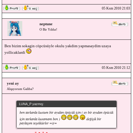
05 Ksm 2010 21:03
neptune
O Bir Yıldız!
Ben bizim sokagin cöpcüsüyle okulu yakdim yapmasaydim uzaya
yollicaklardi
05 Ksm 2010 21:12
yeni ay
Alışıyorum Galiba?
LUNA_P yazmış:
ben tarkanla kustum bir ayıdan öpücük için ( ııy bir ayıdan öpücük
için tarkanla kusamam ben )
değişik bir
paylaşım teşekkürler =)(=