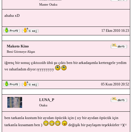
Master Otaku
ahaha xD
17 Ekm 2010 16:23
Makoto Kino
Beni Görmeye Alışın
iğrenç bir sonuç çıktııııüh ühü şu çıktı ben bir arkadaşımla kertengele yedim
ve rahatladım diyor ıyyyyyyyy
05 Ksm 2010 20:52
LUNA_P
Otaku
ben tarkanla kustum bir ayıdan öpücük için ( ııy bir ayıdan öpücük için
tarkanla kusamam ben )
değişik bir paylaşım teşekkürler =)(=