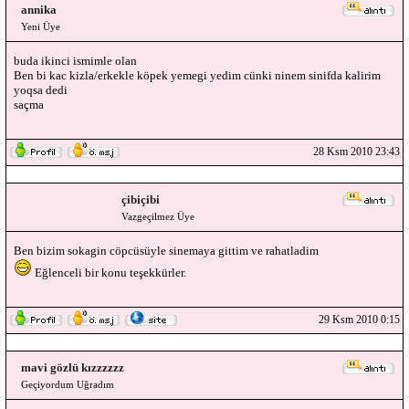
annika
Yeni Üye
buda ikinci ismimle olan
Ben bi kac kizla/erkekle köpek yemegi yedim cünki ninem sinifda kalirim
yoqsa dedi
saçma
28 Ksm 2010 23:43
çibiçibi
Vazgeçilmez Üye
Ben bizim sokagin cöpcüsüyle sinemaya gittim ve rahatladim
Eğlenceli bir konu teşekkürler.
29 Ksm 2010 0:15
mavi gözlü kızzzzzz
Geçiyordum Uğradım