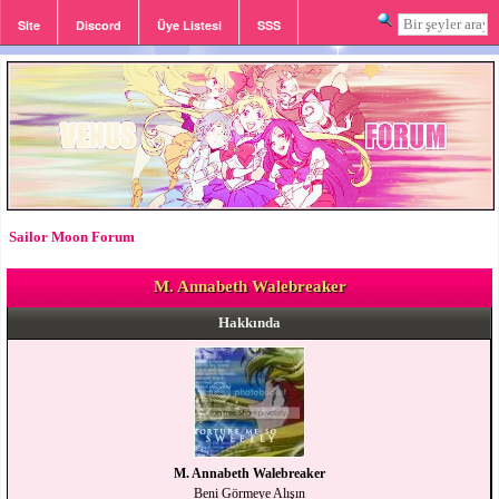
Site
Discord
Üye Listesi
SSS
Giriş
Kayıt
Sailor Moon Forum
M. Annabeth Walebreaker
Hakkında
M. Annabeth Walebreaker
Beni Görmeye Alışın