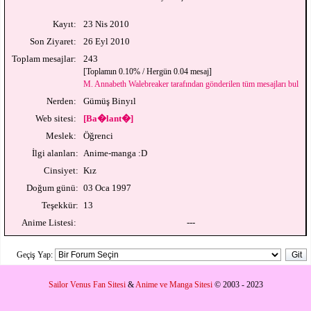
Kayıt:
23 Nis 2010
Son Ziyaret:
26 Eyl 2010
Toplam mesajlar:
243
[Toplamın 0.10% / Hergün 0.04 mesaj]
M. Annabeth Walebreaker tarafından gönderilen tüm mesajları bul
Nerden:
Gümüş Binyıl
Web sitesi:
[Ba�lant�]
Meslek:
Öğrenci
İlgi alanları:
Anime-manga :D
Cinsiyet:
Kız
Doğum günü:
03 Oca 1997
Teşekkür:
13
Anime Listesi:
---
Geçiş Yap:
Sailor Venus Fan Sitesi
&
Anime ve Manga Sitesi
© 2003 - 2023