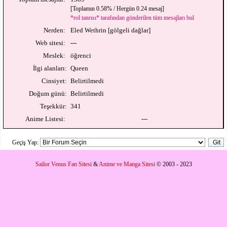
[Toplamın 0.58% / Hergün 0.24 mesaj]
*rol tanrısı* tarafından gönderilen tüm mesajları bul
Nerden:
Eled Wethrin [gölgeli dağlar]
Web sitesi:
---
Meslek:
öğrenci
İlgi alanları:
Queen
Cinsiyet:
Belirtilmedi
Doğum günü:
Belirtilmedi
Teşekkür:
341
Anime Listesi:
---
Geçiş Yap:
Sailor Venus Fan Sitesi
&
Anime ve Manga Sitesi
© 2003 - 2023