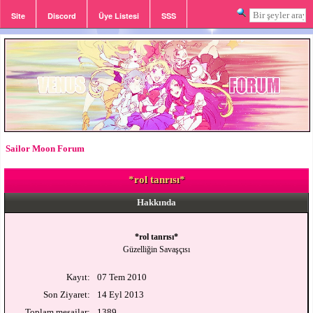
Site
Discord
Üye Listesi
SSS
Giriş
Kayıt
Sailor Moon Forum
*rol tanrısı*
Hakkında
*rol tanrısı*
Güzelliğin Savaşçısı
Kayıt:
07 Tem 2010
Son Ziyaret:
14 Eyl 2013
Toplam mesajlar:
1389