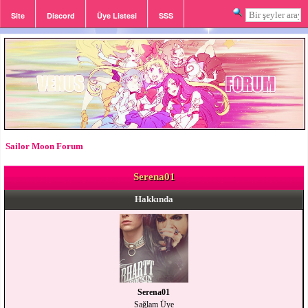
Site
Discord
Üye Listesi
SSS
Giriş
Kayıt
Sailor Moon Forum
Serena01
Hakkında
Serena01
Sağlam Üye