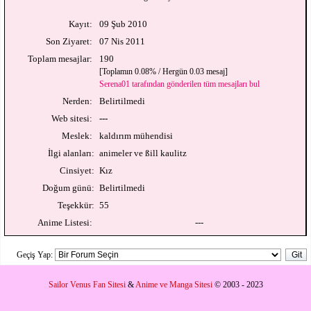
Kayıt:
09 Şub 2010
Son Ziyaret:
07 Nis 2011
Toplam mesajlar:
190
[Toplamın 0.08% / Hergün 0.03 mesaj]
Serena01 tarafından gönderilen tüm mesajları bul
Nerden:
Belirtilmedi
Web sitesi:
---
Meslek:
kaldırım mühendisi
İlgi alanları:
animeler ve ßill kaulitz
Cinsiyet:
Kız
Doğum günü:
Belirtilmedi
Teşekkür:
55
Anime Listesi:
---
Geçiş Yap:
Sailor Venus Fan Sitesi
&
Anime ve Manga Sitesi
© 2003 - 2023