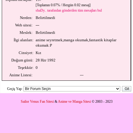
[Toplamın 0.07% / Hergün 0.02 mesaj]
shaDy.. tarafından gönderilen tüm mesajları bul
Nerden:
Belirtilmedi
Web sitesi:
---
Meslek:
Belirtilmedi
İlgi alanları:
anime seyretmek,manga okumak,fantastik kitaplar
okumak:P
Cinsiyet:
Kız
Doğum günü:
28 Hzr 1992
Teşekkür:
0
Anime Listesi:
---
Geçiş Yap:
Sailor Venus Fan Sitesi
&
Anime ve Manga Sitesi
© 2003 - 2023