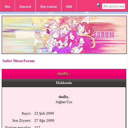
Site
Discord
Üye Listesi
SSS
Giriş
Kayıt
Sailor Moon Forum
shaDy..
Hakkında
shaDy..
Sağlam Üye
Kayıt:
22 Şub 2009
Son Ziyaret:
27 Ağu 2009
Toplam mesajlar:
157