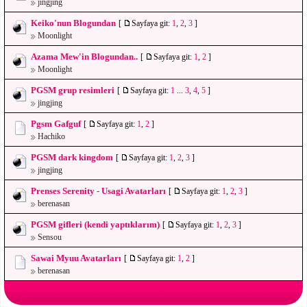
jingjing
Keiko'nun Blogundan
[
Sayfaya git:
1
,
2
,
3
]
Moonlight
Azama Mew'in Blogundan..
[
Sayfaya git:
1
,
2
]
Moonlight
PGSM grup resimleri
[
Sayfaya git:
1
...
3
,
4
,
5
]
jingjing
Pgsm Gafguf
[
Sayfaya git:
1
,
2
]
Hachiko
PGSM dark kingdom
[
Sayfaya git:
1
,
2
,
3
]
jingjing
Prenses Serenity - Usagi Avatarları
[
Sayfaya git:
1
,
2
,
3
]
berenasan
PGSM gifleri (kendi yaptıklarım)
[
Sayfaya git:
1
,
2
,
3
]
Sensou
Sawai Myuu Avatarları
[
Sayfaya git:
1
,
2
]
berenasan