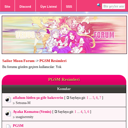
Site
Discord
Üye Listesi
SSS
Giriş
Kayıt
Sailor Moon Forum
->
PGSM Resimleri
Bu forumu gözden geçiren kullanıcılar: Yok
PGSM Resimleri
Konular
allahım lütfen şu gife bakıverin
[
Sayfaya git:
1
...
5
,
6
,
7
]
Setsuna-M
Ayaka Komatsu (Venüs)
[
Sayfaya git:
1
...
4
,
5
,
6
]
usagiserenity
PGSM