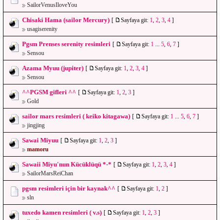
SailorVenusIloveYou
Chisaki Hama (sailor Mercury)
[
Sayfaya git:
1
,
2
,
3
,
4
]
usagiserenity
Pgsm Prenses serenity resimleri
[
Sayfaya git:
1
...
5
,
6
,
7
]
Sensou
Azama Myuu (jupiter)
[
Sayfaya git:
1
,
2
,
3
,
4
]
Sensou
^^PGSM gifleri ^^
[
Sayfaya git:
1
,
2
,
3
]
Gold
sailor mars resimleri ( keiko kitagawa)
[
Sayfaya git:
1
...
5
,
6
,
7
]
jingjing
Sawai Miyuu
[
Sayfaya git:
1
,
2
,
3
]
mamoru
Sawaii Miyu'nun Kücüklüqü *-*
[
Sayfaya git:
1
,
2
,
3
,
4
]
SailorMarsReiChan
pgsm resimleri için bir kaynak^^
[
Sayfaya git:
1
,
2
]
sln
tuxedo kamen resimleri ( v.s)
[
Sayfaya git:
1
,
2
,
3
]