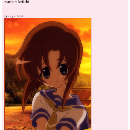
maebara keiichi
ryuugu rena