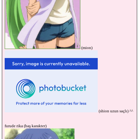
(mion)
(shion uzun saçlı) ^^
furude rika (baş karakter)