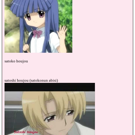
satoko houjou
satoshi houjou (satokonun abisi)