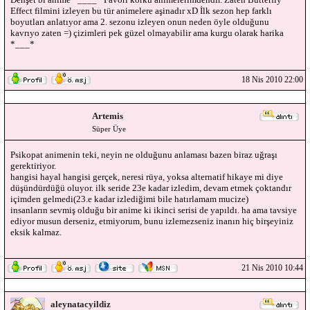
Effect filmini izleyen bu tür animelere aşinadır xD İlk sezon hep farklı
boyutları anlatıyor ama 2. sezonu izleyen onun neden öyle olduğunu
kavrıyo zaten =) çizimleri pek güzel olmayabilir ama kurgu olarak harika
*___*
18 Nis 2010 22:00
Artemis
Süper Üye
Psikopat animenin teki, neyin ne olduğunu anlaması bazen biraz uğraşı
gerektiriyor.
hangisi hayal hangisi gerçek, neresi rüya, yoksa alternatif hikaye mi diye
düşündürdüğü oluyor. ilk seride 23e kadar izledim, devam etmek çoktandır
içimden gelmedi(23.e kadar izlediğimi bile hatırlamam mucize)
insanların sevmiş olduğu bir anime ki ikinci serisi de yapıldı. ha ama tavsiye
ediyor musun derseniz, etmiyorum, bunu izlemezseniz inanın hiç birşeyiniz
eksik kalmaz.
21 Nis 2010 10:44
aleynatacyildiz