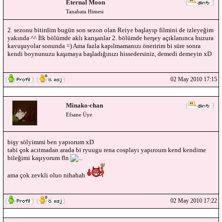
Eternal Moon
Tanabata Himesi
2. sezonu bitirdim bugün son sezon olan Reiye başlayıp filmini de izleyeğim
yakında ^^ İlk bölümde aklı karışanlar 2. bölümde herşey açıklanınca huzura
kavuşuyolar sonunda =) Ama fazla kapılmamanızı öneririm bi süre sonra
kendi boynunuzu kaşımaya başladığınızı hissedersiniz, demedi demeyin xD
02 May 2010 17:15
Minako-chan
Efsane Üye
bişy sölyimmi ben yapıorum xD
tabi çok acıtmadan arada bi ryuugu rena cosplayı yapıroum kend kendime
bileğimi kaşıyorum fln
ama çok zevkli oluo nihahah
02 May 2010 17:22