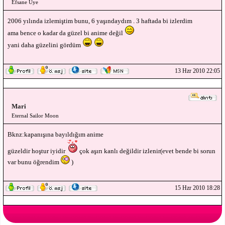
Efsane Üye
2006 yılında izlemiştim bunu, 6 yaşındaydım . 3 haftada bi izlerdim
ama bence o kadar da güzel bi anime değil
yani daha güzelini gördüm
13 Hzr 2010 22:05
Mari
Eternal Sailor Moon
Bknz:kapanışına bayıldığım anime
güzeldir hoştur iyidir
çok aşırı kanlı değildir izlenir(evet bende bi sorun
var bunu öğrendim
)
15 Hzr 2010 18:28