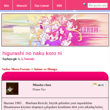
Site
Discord
Üye Listesi
SSS
Giriş
Kayıt
higurashi no naku koro ni
Sayfaya git:
1
,
2
,
Sonraki
Sailor Moon Forum
->
Anime ve Manga
Minako-chan
Efsane Üye
Haziran 1983… Maebara Keiichi, büyük şehirden yeni taşındıkları
Hinamizawa köyüne alışmaya çalışırken kendisine dört yeni arkadaş bulur;