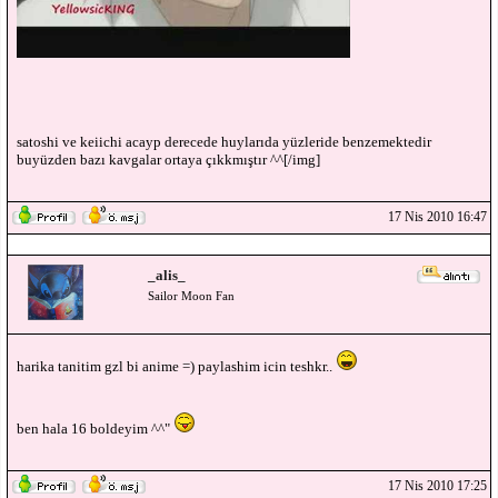
satoshi ve keiichi acayp derecede huylarıda yüzleride benzemektedir
buyüzden bazı kavgalar ortaya çıkkmıştır ^^[/img]
17 Nis 2010 16:47
_alis_
Sailor Moon Fan
harika tanitim gzl bi anime =) paylashim icin teshkr..
ben hala 16 boldeyim ^^"
17 Nis 2010 17:25