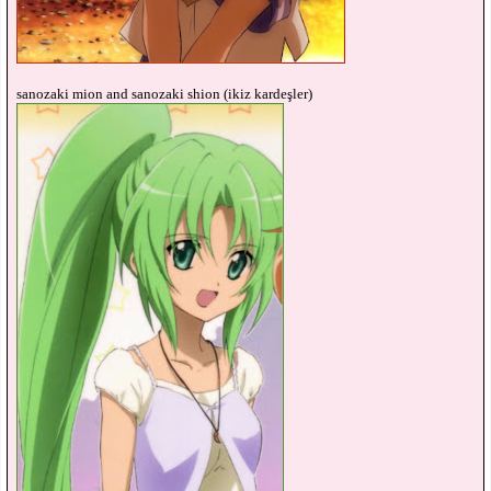
sanozaki mion and sanozaki shion (ikiz kardeşler)