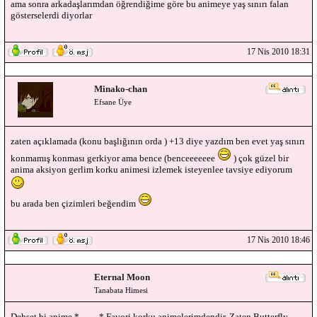
ama sonra arkadaşlarımdan öğrendiğime göre bu animeye yaş sınırı falan
gösterselerdi diyorlar
17 Nis 2010 18:31
Minako-chan
Efsane Üye
zaten açıklamada (konu başlığının orda ) +13 diye yazdım ben evet yaş sınırı
konmamış konması gerkiyor ama bence (benceeeeeee
) çok güzel bir
anima aksiyon gerlim korku animesi izlemek isteyenlee tavsiye ediyorum
bu arada ben çizimleri beğendim
17 Nis 2010 18:46
Eternal Moon
Tanabata Himesi
Dehşet bi anime *____* Favori korku animelerimdendir. Zaten Butterfly