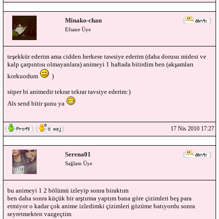
Minako-chan
Efsane Üye
teşekkür ederim ama cidden herkese tawsiye ederim (daha dorusu midesi ve
kalp çarpıntısı olmayanlara) animeyi 1 haftada bitirdim ben (akşamları
korkuodum
)
süper bi animedir tekrar tekrar tavsiye ederim:)
Als send bitir şunu ya
17 Nis 2010 17:27
Serena01
Sağlam Üye
bu animeyi 1 2 bölümü izleyip sonra biraktım
ben daha sonra küçük bir arştırma yaptım bana göre çizimleri beş para
etmiyor o kadar çok anime izledimki çizimleri gözüme batıyordu sonra
seyretmekten vazgeçtim