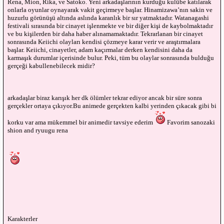
Rena, Mion, Rika, ve Satoko. Yeni arkadaşlarının kurduğu kulübe katılarak
onlarla oyunlar oynayarak vakit geçirmeye başlar. Hinamizawa’nın sakin ve
huzurlu görünüşü altında aslında karanlık bir sır yatmaktadır. Watanagashi
festivali sırasında bir cinayet işlenmekte ve bir diğer kişi de kaybolmaktadır
ve bu kişilerden bir daha haber alınamamaktadır. Tekrarlanan bir cinayet
sonrasında Keiichi olayları kendisi çözmeye karar verir ve araştırmalara
başlar. Keiichi, cinayetler, adam kaçırmalar derken kendisini daha da
karmaşık durumlar içerisinde bulur. Peki, tüm bu olaylar sonrasında bulduğu
gerçeği kabullenebilecek midir?
arkadaşlar biraz karışık her dk ölümler tekrar ediyor ancak bir süre sonra
gerçekler ortaya çıkıyor.Bu animede gerçekten kalbi yerinden çıkacak gibi bi
korku var ama mükemmel bir animedir tavsiye ederim
Favorim sanozaki
shion and ryuugu rena
Karakterler